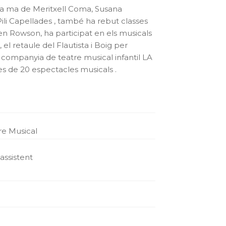
 la ma de Meritxell Coma, Susana
li Capellades , també ha rebut classes
n Rowson, ha participat en els musicals
l retaule del Flautista i Boig per
a companyia de teatre musical infantil LA
 de 20 espectacles musicals .
re Musical
 assistent