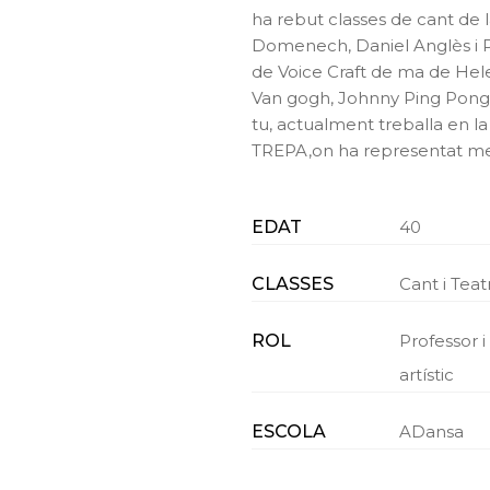
ha rebut classes de cant de
Domenech, Daniel Anglès i Pi
de Voice Craft de ma de Hele
Van gogh, Johnny Ping Pong, e
tu, actualment treballa en l
TREPA,on ha representat mes
EDAT
40
CLASSES
Cant i Teat
ROL
Professor i
artístic
ESCOLA
ADansa