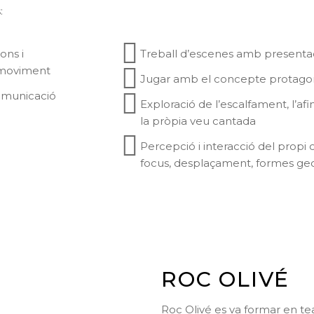
:
ons i
Treball d’escenes amb presentaci
l moviment
Jugar amb el concepte protagoni
comunicació
Exploració de l’escalfament, l’afi
la pròpia veu cantada
Percepció i interacció del propi 
focus, desplaçament, formes geo
ROC OLIVÉ
Roc Olivé es va formar en tea