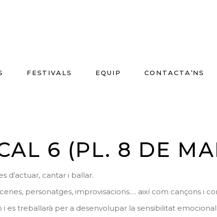
S
FESTIVALS
EQUIP
CONTACTA’NS
AL 6 (PL. 8 DE MA
 d’actuar, cantar i ballar.
escenes, personatges, improvisacions…. així com cançons i c
ió i es treballarà per a desenvolupar la sensibilitat emocional, 