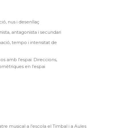
ó, nus i desenllaç
sta, antagonista i secundari
nació, tempo i intensitat de
cos amb l’espai: Direccions,
mètriques en l’espai
tre musical a l’escola el Timbal i a Aules