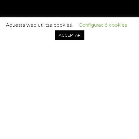
Aquesta web utilitza cookies.
Configuració cookies
ACCEPTAR
CONTACTA’NS
655-102-805
Carrer Jacint Verdaguer 7
Carrer Carreretes 7
St Feliu Llobregat
Dill - Div 16.00 - 20.00
Dill - Div 10:00 - 13.00