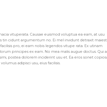
inacia vituperata. Causae euismod voluptua ea eam, at usu
 tin cidunt argumentum no. Ei mel invidunt detraxit maiesta
facilisis pro, ei eam nobis legendos vitupe rata. Ex utinam
Malorum principes ex eam. No mea malis augue doctus. Qui 
ssimi, postea dolorem inciderint usu et. Ea eros sonet copio
volumus adipisci usu, eius facilisis.