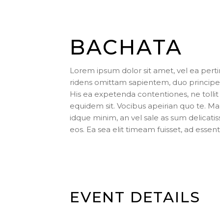
BACHATA
Lorem ipsum dolor sit amet, vel ea pert
ridens omittam sapientem, duo principes
His ea expetenda contentiones, ne tollit 
equidem sit. Vocibus apeirian quo te. 
idque minim, an vel sale as sum delicati
eos. Ea sea elit timeam fuisset, ad essent 
EVENT DETAILS