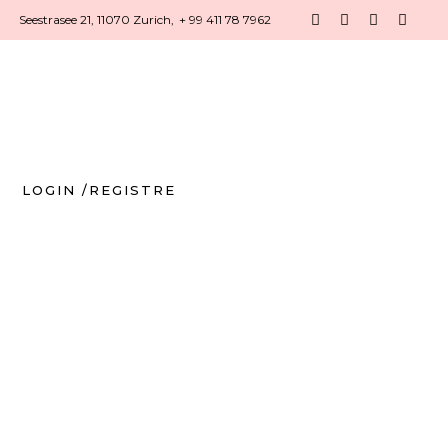
Seestrasee 21, 11070 Zurich,
+ 99 411 78 7962
LOGIN /REGISTRE